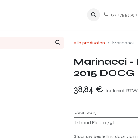
Home
Contact
Winkel
Aanbod
+32 475 59 39 2
Alle producten
Marinacci -
Marinacci -
2015 DOCG -
38,84
€
Inclusief BTW
Jaar
:
2015
Inhoud Fles
:
0.75 L
Stuur uw bestelling door via 